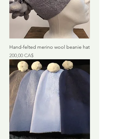
Hand-felted merino wool beanie hat
Preis
200,00 CA$