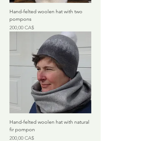
Hand-felted woolen hat with two
pompons
Preis
200,00 CA$
Hand-felted woolen hat with natural
fir pompon
Preis
200,00 CA$