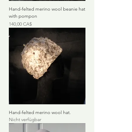
Hand-felted merino wool beanie hat
with pompon
Preis
140,00 CA$
Hand-felted merino wool hat.
Nicht verfügbar